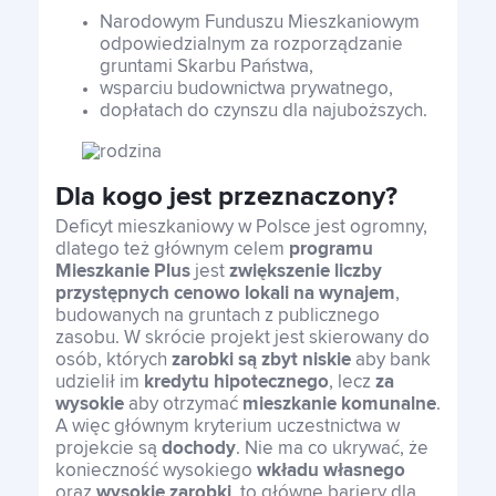
Narodowym Funduszu Mieszkaniowym
odpowiedzialnym za rozporządzanie
gruntami Skarbu Państwa,
wsparciu budownictwa prywatnego,
dopłatach do czynszu dla najuboższych.
Dla kogo jest przeznaczony?
Deficyt mieszkaniowy w Polsce jest ogromny,
dlatego też głównym celem
programu
Mieszkanie Plus
jest
zwiększenie liczby
przystępnych cenowo lokali na wynajem
,
budowanych na gruntach z publicznego
zasobu. W skrócie projekt jest skierowany do
osób, których
zarobki są zbyt niskie
aby bank
udzielił im
kredytu hipotecznego
, lecz
za
wysokie
aby otrzymać
mieszkanie komunalne
.
A więc głównym kryterium uczestnictwa w
projekcie są
dochody
. Nie ma co ukrywać, że
konieczność wysokiego
wkładu własnego
oraz
wysokie zarobki
, to główne bariery dla