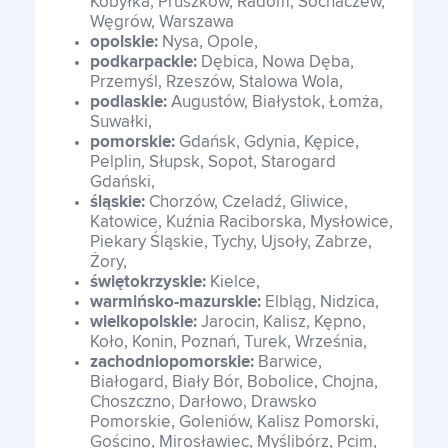
Kobyłka, Pruszków, Radom, Sochaczew,
Węgrów, Warszawa
opolskie:
Nysa, Opole,
podkarpackie:
Dębica, Nowa Dęba,
Przemyśl, Rzeszów, Stalowa Wola,
podlaskie:
Augustów, Białystok, Łomża,
Suwałki,
pomorskie:
Gdańsk, Gdynia, Kępice,
Pelplin, Słupsk, Sopot, Starogard
Gdański,
śląskie:
Chorzów, Czeladź, Gliwice,
Katowice, Kuźnia Raciborska, Mysłowice,
Piekary Śląskie, Tychy, Ujsoły, Zabrze,
Żory,
świętokrzyskie:
Kielce,
warmińsko-mazurskie:
Elbląg, Nidzica,
wielkopolskie:
Jarocin, Kalisz, Kępno,
Koło, Konin, Poznań, Turek, Września,
zachodniopomorskie:
Barwice,
Białogard, Biały Bór, Bobolice, Chojna,
Choszczno, Darłowo, Drawsko
Pomorskie, Goleniów, Kalisz Pomorski,
Gościno, Mirosławiec, Myślibórz, Pcim,