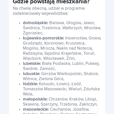
Gdzie powstają mieszkania?
Na chwilę obecną, udział w programie
zadeklarowały województwa:
dolnośląskie:
Bielawa, Głogów, Jawor,
Świdnica, Trzebnica, Wałbrzych, Wrocław,
Zgorzelec,
kujawsko-pomorskie:
Inowrocław, Gniew,
Grudziądz, Koronowo, Kruszwica,
Mogilno, Mrocza, Nakło nad Notecią,
Radziejów, Sępólno Krajeńskie, Toruń,
Więcbork, Włocławek, Żnin,
lubelskie:
Biała Podlaska, Lublin, Puławy,
Świdnik, Zamość,
lubuskie:
Gorzów Wielkopolski, Słubice,
Witnica, Zielona Góra,
łódzkie:
Koluszki, Łowicz, Łódź,
Tomaszów Mazowiecki, Wieluń, Zduńska
Wola,
małopolskie:
Chrzanów, Kraków, Libiąż,
Skawina, Szerzyny, Trzebinia, Zakliczyn,
mazowieckie:
Ciechanów, Józefów,