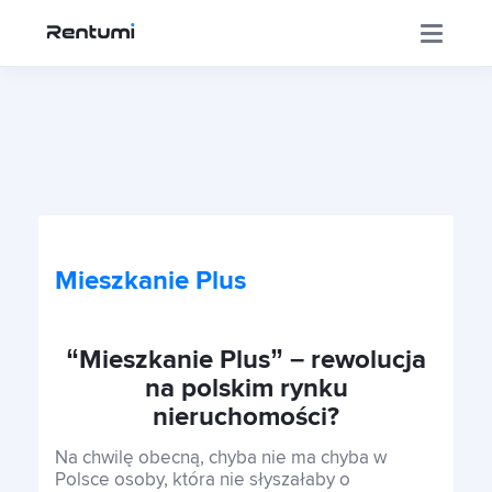
Corporate site
The App
Mieszkanie Plus
Investor's Centrer
“Mieszkanie Plus” – rewolucja
Franchise
na polskim rynku
nieruchomości?
Na chwilę obecną, chyba nie ma chyba w
Contact
Polsce osoby, która nie słyszałaby o