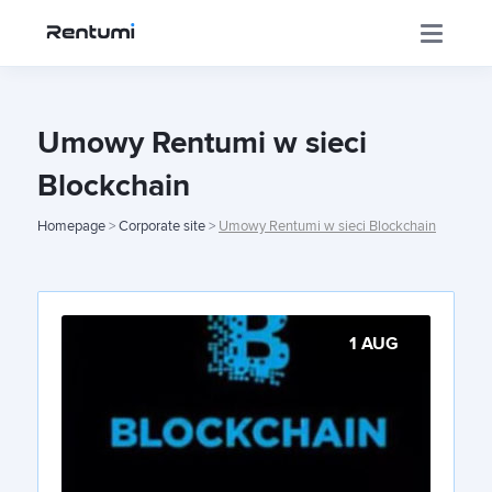
Corporate site
Umowy Rentumi w sieci
Blockchain
The App
Homepage
>
Corporate site
>
Umowy Rentumi w sieci Blockchain
Investor's Centrer
1 AUG
Franchise
Contact