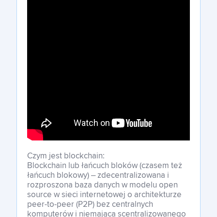
Czym jest blockchain:
Blockchain lub łańcuch bloków (czasem też
łańcuch blokowy) – zdecentralizowana i
rozproszona baza danych w modelu open
source w sieci internetowej o architekturze
peer-to-peer (P2P) bez centralnych
komputerów i niemająca scentralizowanego