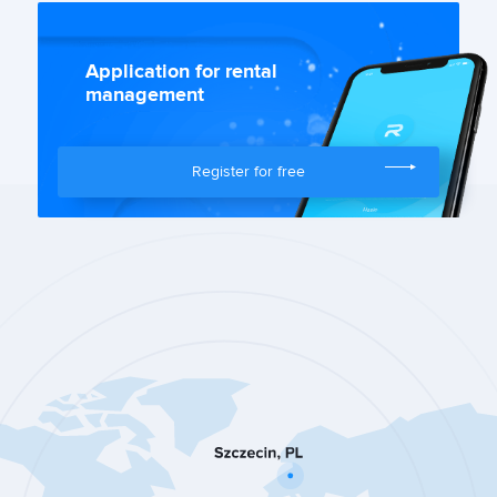
Application for rental
management
Register for free