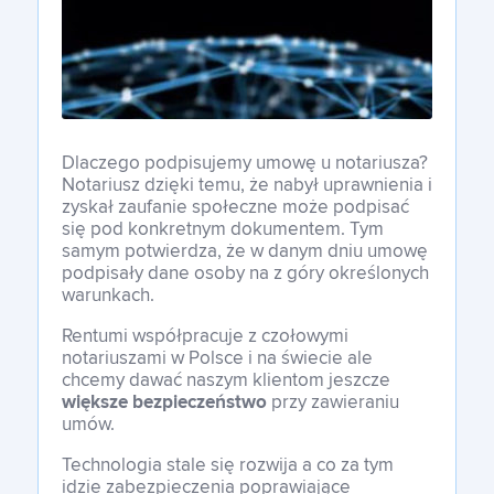
Franczyza
Kontakt
Dlaczego podpisujemy umowę u notariusza?
Notariusz dzięki temu, że nabył uprawnienia i
zyskał zaufanie społeczne może podpisać
się pod konkretnym dokumentem. Tym
Polski
samym potwierdza, że w danym dniu umowę
podpisały dane osoby na z góry określonych
warunkach.
Polski
Rentumi współpracuje z czołowymi
notariuszami w Polsce i na świecie ale
chcemy dawać naszym klientom jeszcze
większe bezpieczeństwo
przy zawieraniu
English
umów.
Technologia stale się rozwija a co za tym
idzie zabezpieczenia poprawiające