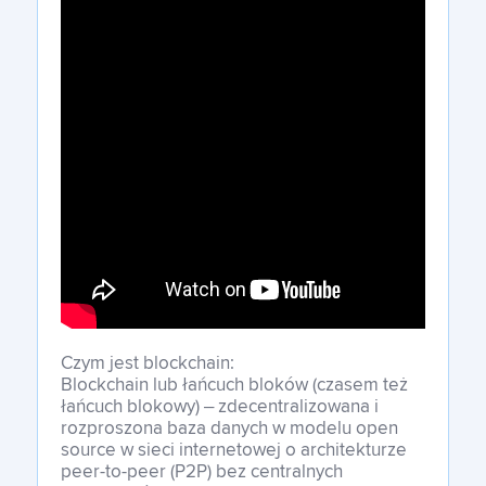
Czym jest blockchain:
Blockchain lub łańcuch bloków (czasem też
łańcuch blokowy) – zdecentralizowana i
rozproszona baza danych w modelu open
source w sieci internetowej o architekturze
peer-to-peer (P2P) bez centralnych