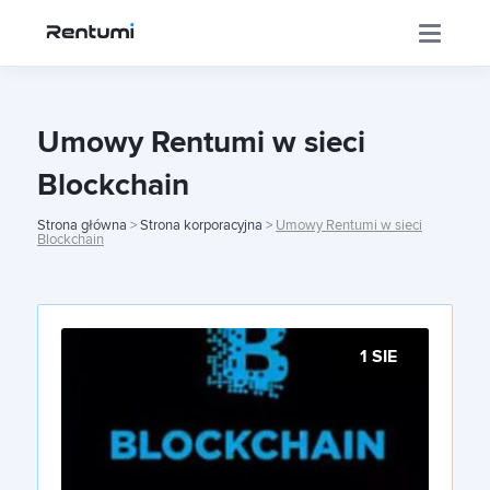
Aplikacja
Umowy Rentumi w sieci
Blockchain
Korporacja
Strona główna
>
Strona korporacyjna
>
Umowy Rentumi w sieci
Blockchain
Centrum Inwestora
1 SIE
Szkolenia
Sklep