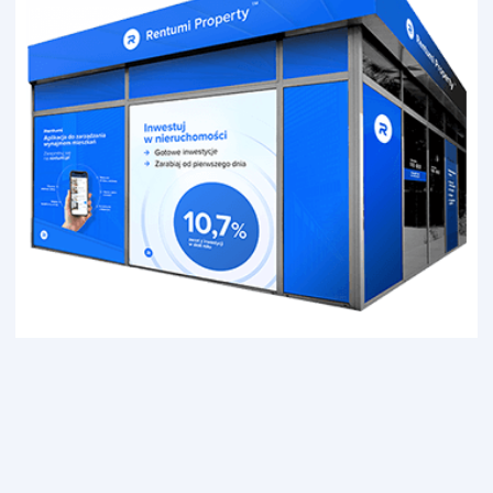
Franczyza
Kontakt
Polski
Panel franczyzobiorcy
Polski
English