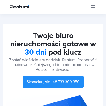
Aplikacja
Twoje biuro
nieruchomości gotowe w
Korporacja
30 dni
pod klucz
Zostań właścicielem oddziału Rentumi Property™
Centrum Inwestora
- najnowocześniejszego biura nieruchomości w
Polsce i na Świecie.
Szkolenia
Skontaktuj się +48 733 300 350
Sklep