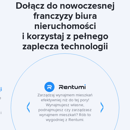
Dołącz do nowoczesnej
franczyzy biura
nieruchomości
i korzystaj z pełnego
zaplecza technologii
Zarządzaj wynajmem mieszkań
e
efektywniej niż do tej pory!
Wynajmujesz własne,
podnajmujesz czy zarządzasz
i
wynajmem mieszkań? Rób to
wygodniej z Rentumi.