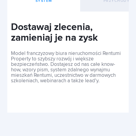
SYSTEM
PRZYCHODY
Dostawaj zlecenia,
Ab
zamieniaj je na zysk
w 
da
Model franczyzowy biura nieruchomości Rentumi
Property to szybszy rozwój i większe
Go
bezpieczeństwo. Dostajesz od nas całe know-
Ho
how, wzory pism, system zdalnego wynajmu
mieszkań Rentumi, uczestnictwo w darmowych
Us
szkoleniach, webinarach a także lead’y.
Re
wy
Dy
Mo
kl