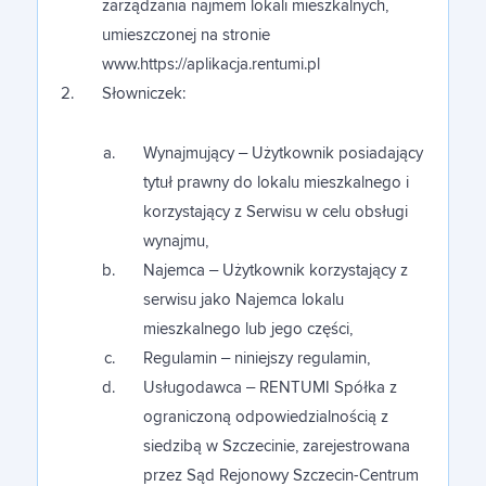
zarządzania najmem lokali mieszkalnych,
KOMUNIKACJA
Łatwa, szybka komunikacja z lokatorami
umieszczonej na stronie
WZORY UMÓW
Kontakt
www.https://aplikacja.rentumi.pl
Słowniczek:
ZARZĄDZANIE LOKALEM
UMOWA NAJMU MIESZKANIA
Zarządzaj swoim jednym mieszkaniem lub nawet 50
jednocześnie
Polski
Wynajmujący – Użytkownik posiadający
UMOWA NAJMU POKOJU
tytuł prawny do lokalu mieszkalnego i
GENEROWANIE UMÓW
korzystający z Serwisu w celu obsługi
Z nami stworzysz bezpieczna umowę pomiędzy Tobą a
Zaloguj się
Polski
UMOWA NAJMU OKAZJONALNEGO
Twoimi lokatorami
wynajmu,
Najemca – Użytkownik korzystający z
serwisu jako Najemca lokalu
ROZWIĄZANIE UMOWY NAJMU
POMOC W WINDYKACJI
English
Pomagamy rozwiązać problem z opóźnionymi
mieszkalnego lub jego części,
płatnościami
Regulamin – niniejszy regulamin,
Usługodawca – RENTUMI Spółka z
Zobacz wszystkie możliwości
ograniczoną odpowiedzialnością z
siedzibą w Szczecinie, zarejestrowana
przez Sąd Rejonowy Szczecin-Centrum