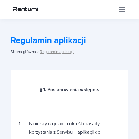
Aplikacja
Regulamin aplikacji
Strona główna
>
Regulamin aplikacji
Centrum Inwestora
SUPPORT
TARYFY
Szkolenia
§ 1. Postanowienia wstępne.
FUNKCJONALNOŚCI
Sklep
PŁATNOŚCI
Najemca w terminie zapłaci Tobie przez wygodne
przelewy internetowe
Niniejszy regulamin określa zasady
Kup mieszkanie
korzystania z Serwisu – aplikacji do
PRZEJDŹ DO SKLEPU