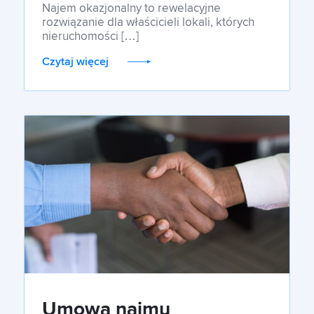
korzyści ze sobą niesie?
Najem okazjonalny to rewelacyjne
rozwiązanie dla właścicieli lokali, których
nieruchomości […]
Czytaj więcej
Umowa najmu