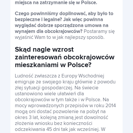
miejsca na zatrzymanie się w Polsce.
Czego powinniśmy dopilnować, aby było to
Franczyza
bezpieczne i legalne? Jak więc powinna
wyglądać dobrze sporządzona umowa na
wynajem dla obcokrajowców?
Postaramy się
wyjaśnić Wam to w jak najlepszy sposób.
Kontakt
Skąd nagle wzrost
zainteresowań obcokrajowców
mieszkaniami w Polsce?
Polski
Ludność zwłaszcza z Europy Wschodniej
emigruje ze swojego kraju głównie z powodu
złej sytuacji gospodarczej. Na świecie
Polski
ustanowiono wiele ułatwień dla
obcokrajowców w tym także i w Polsce. Na
mocy wprowadzonych przepisów w roku 2014
mogą oni dostać pozwolenie na pobyt na
okres 3 lat, kolejną zmianą jest dowolność
złożenia wniosku bez konieczności
odczekiwania 45 dni tak jak wcześniej. W