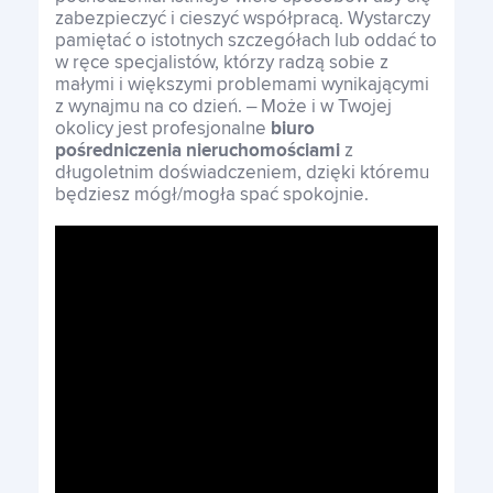
zabezpieczyć i cieszyć współpracą. Wystarczy
pamiętać o istotnych szczegółach lub oddać to
w ręce specjalistów, którzy radzą sobie z
małymi i większymi problemami wynikającymi
z wynajmu na co dzień. – Może i w Twojej
okolicy jest profesjonalne
biuro
pośredniczenia nieruchomościami
z
długoletnim doświadczeniem, dzięki któremu
będziesz mógł/mogła spać spokojnie.