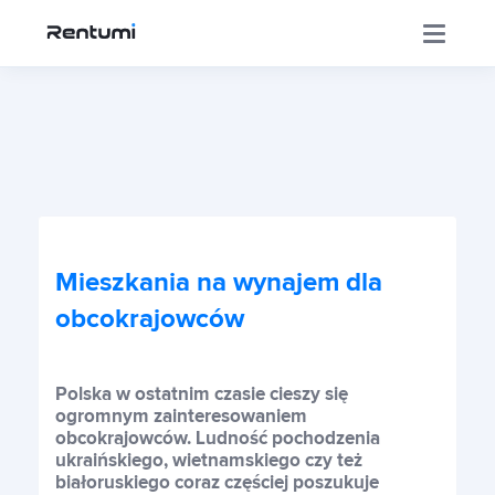
Aplikacja
Korporacja
Mieszkania na wynajem dla
Centrum Inwestora
obcokrajowców
Szkolenia
Polska w ostatnim czasie cieszy się
ogromnym zainteresowaniem
obcokrajowców. Ludność pochodzenia
ukraińskiego, wietnamskiego czy też
Sklep
białoruskiego coraz częściej poszukuje