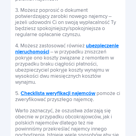
3. Możesz poprosić o dokument
potwierdzający zarobki nowego najemcy –
jeżeli udowodni Ci on swoją wypłacalność Ty
będziesz spokojniejszy/spokojniejsza o
regularne opłacanie czynszu.
4. Możesz zastosować również
ubezpieczenie
nieruchomości
– w przypadku zniszczeń
pokryje ono koszty związane z remontem w
przypadku braku ciągłości płatności,
ubezpieczyciel pokryje koszty wynajmu w
wysokości dwu miesięcznych kosztów
wynajmu.
5.
Checklista weryfikacji najemców
pomoże ci
zweryfikować przyszłego najemcę.
Warto zaznaczyć, że oszustwa zdarzają się
obecnie w przypadku obcokrajowców, jak i
polskich najemców dlatego też nie
powinniśmy przekreślać najemcy innego
pochodzenia. Istnieje wiele sposobów aby się