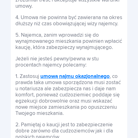
zrozumiał treść i akceptuje wszystkie warunki
umowy.
4. Umowa nie powinna być zawierana na okres
dłuższy niż czas obowiązującej wizy najemcy.
5. Najemca, zanim wprowadzi się do
wynajmowanego mieszkania powinien wpłacić
kaucję, która zabezpieczy wynajmującego.
Jeżeli nie jesteś pewny/pewna w stu
procentach najemcy polecamy:
1. Zastosuj
umową najmu okazjonalnego
, co
prawda taka umowa sporządzona musi zostać
u notariusza ale zabezpiecza nas i daje nam
komfort, ponieważ cudzoziemiec poddaje się
egzekucji dobrowolnie oraz musi wskazać
nowe miejsce zamieszkania po opuszczeniu
Twojego mieszkania.
2. Pamiętaj o kaucji jest to zabezpieczenie
dobre zarówno dla cudzoziemców jak i dla
polskich najemców