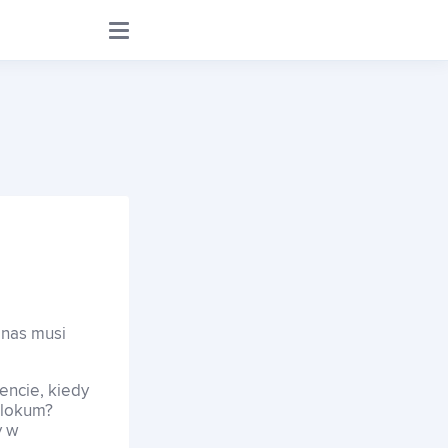
 nas musi
ncie, kiedy
 lokum?
y w