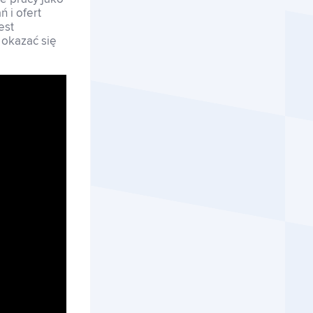
 i ofert
est
 okazać się