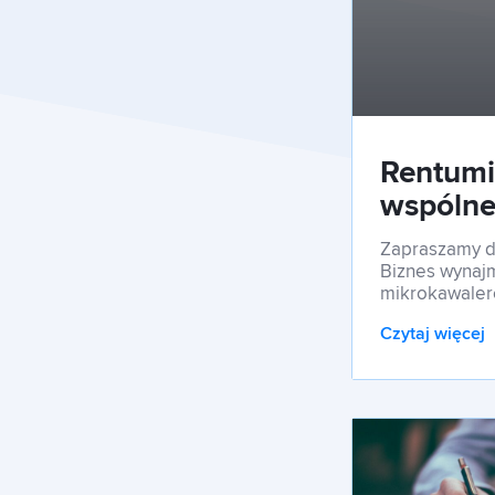
Rentumi
wspólne
w hoste
Zapraszamy do
Biznes wynajm
mikrokawaler
Czytaj więcej