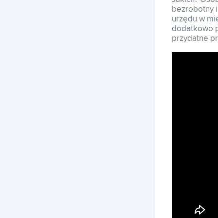
bezrobotny i
urzędu w mie
dodatkowo pu
przydatne pr