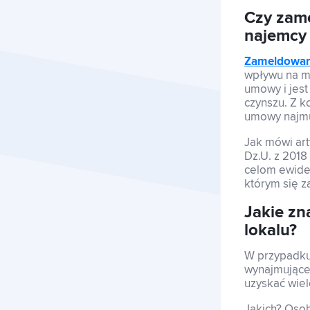
Czy zam
najemcy 
Zameldowan
wpływu na mo
umowy i jest
czynszu. Z k
umowy najmu,
Jak mówi arty
Dz.U. z 2018
celom ewiden
którym się 
Jakie zn
lokalu?
W przypadku
wynajmująceg
uzyskać wiel
Jakich? Oso