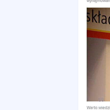
wynajmowany
Franczyza
Kontakt
Polski
Polski
Warto wiedz