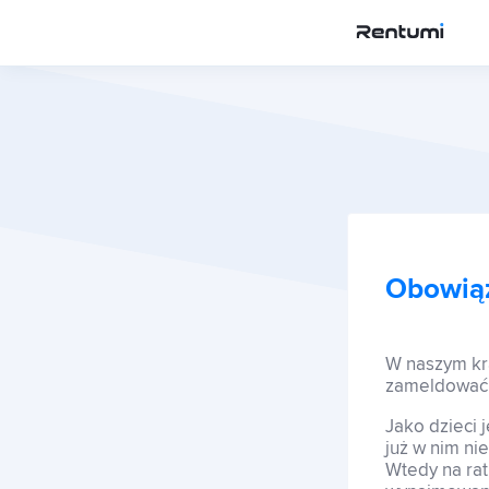
Aplikacja
Korporacja
Obowią
Centrum Inwestora
W naszym kra
Szkolenia
zameldować 
Jako dzieci
już w nim n
Sklep
Wtedy na rat