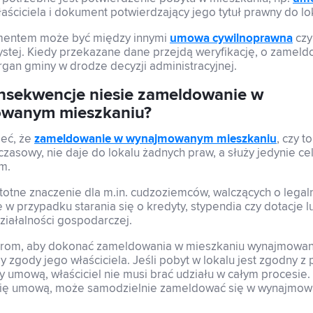
ściciela i dokument potwierdzający jego tytuł prawny do lo
mentem może być między innymi
umowa cywilnoprawna
czy
ystej. Kiedy przekazane dane przejdą weryfikację, o zamel
rgan gminy w drodze decyzji administracyjnej.
nsekwencje niesie zameldowanie w
wanym mieszkaniu?
ieć, że
zameldowanie w wynajmowanym mieszkaniu
, czy t
a czasowy, nie daje do lokalu żadnych praw, a służy jedynie c
m.
totne znaczenie dla m.in. cudzoziemców, walczących o legal
że w przypadku starania się o kredyty, stypendia czy dotacje l
ziałalności gospodarczej.
om, aby dokonać zameldowania w mieszkaniu wynajmowan
 zgody jego właściciela. Jeśli pobyt w lokalu jest zgodny z
 umową, właściciel nie musi brać udziału w całym procesie
się umową, może samodzielnie zameldować się w wynajmo