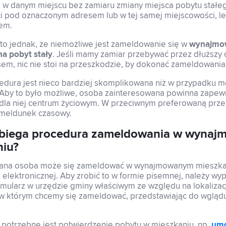
 w danym miejscu bez zamiaru zmiany miejsca pobytu stałeg
i pod oznaczonym adresem lub w tej samej miejscowości, l
em.
to jednak, że niemożliwe jest zameldowanie się w
wynajm
na pobyt stały
. Jeśli mamy zamiar przebywać przez dłuższy
m, nic nie stoi na przeszkodzie, by dokonać zameldowania 
edura jest nieco bardziej skomplikowana niż w przypadku 
Aby to było możliwe, osoba zainteresowana powinna zapewn
 dla niej centrum życiowym. W przeciwnym preferowaną prze
 meldunek czasowy.
ebiega procedura zameldowania w wyna
niu?
ana osoba może się zameldować w wynajmowanym mieszkan
 elektronicznej. Aby zrobić to w formie pisemnej, należy wyp
rmularz w urzędzie gminy właściwym ze względu na lokalizac
 w którym chcemy się zameldować, przedstawiając do wglą
potrzebne jest potwierdzenie pobytu w mieszkaniu, np.
um