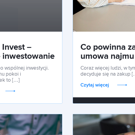
 Invest –
Co powinna z
 inwestowanie
umowa najmu
le w Polsce
okazjonalneg
 wspólnej inwestycji.
Coraz więcej ludzi, w t
u pokoi i
decyduje się na zakup [
ek to […]
Czytaj więcej