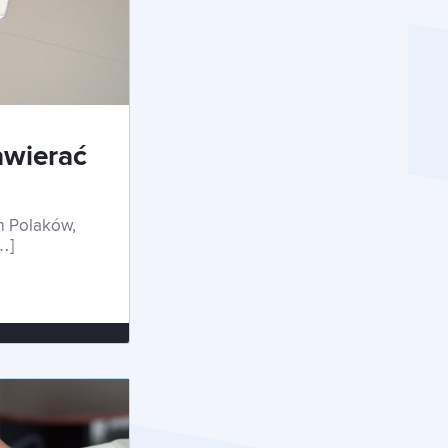
awierać
o?
ym Polaków,
…]