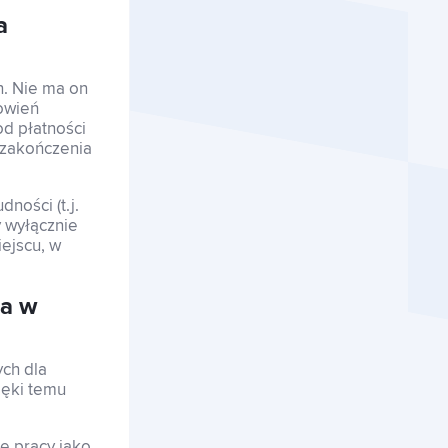
a
. Nie ma on
nowień
od płatności
 zakończenia
dności (t.j.
y wyłącznie
ejscu, w
ia w
ch dla
ięki temu
e pracy jako