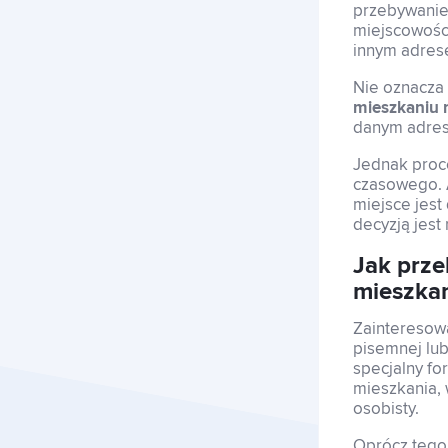
przebywanie
miejscowośc
innym adres
Nie oznacza 
mieszkaniu 
danym adrese
Jednak proc
czasowego. 
miejsce jest
decyzją jest
Jak prz
mieszka
Zainteresow
pisemnej lub
specjalny fo
mieszkania,
osobisty.
Oprócz tego 