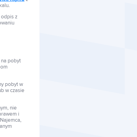
kalu.
 odpis z
dowaniu
o na pobyt
elom
ny pobyt w
ub w czasie
ym, nie
 prawem i
. Najemca,
wanym