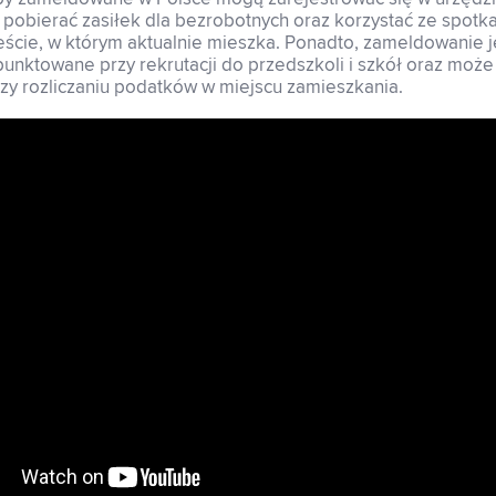
 pobierać zasiłek dla bezrobotnych oraz korzystać ze spotkań
ście, w którym aktualnie mieszka. Ponadto, zameldowanie j
nktowane przy rekrutacji do przedszkoli i szkół oraz może
zy rozliczaniu podatków w miejscu zamieszkania.