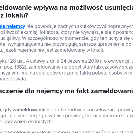
eldowanie wpływa na możliwość usunięci
z lokalu?
ie najemcy
nie powoduje żadnych skutków cywilnoprawnych
żliwość eksmisji lokatora, który nie wywiązuje się z posta
 uciążliwy. W szczególności w momencie, gdy ten uchyla się 
olei wynajmującemu nie przysługują szersze uprawnienia do
 jeżeli najemca nie jest zameldowany w lokalu.
kuł 28 ust. 4 ustawy z dnia 24 września 2010 r. o ewidencji lu
 r. poz. 1382), zameldowanie na pobyt stały lub czasowy służ
cyjnym i ma na celu potwierdzenie faktu pobytu osoby w mi
zameldowała.
aczenie dla najemcy ma fakt zameldowan
, gdy
zameldowanie
nie rodzi żadnych konsekwencji prawny
o i nie zmienia jego sytuacji prawnej, tak najemca może dz
e uprawnień osobistych.
by zameldowane w Polsce mogą zarejestrować się w urzędzi