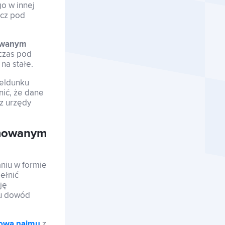
o w innej
ecz pod
owanym
 czas pod
na stałe.
meldunku
ić, że dane
z urzędy
jmowanym
iu w formie
ełnić
ję
du dowód
owa najmu
z