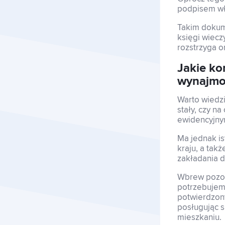
podpisem wła
Takim doku
księgi wiecz
rozstrzyga o
Jakie ko
wynajmo
Warto wiedz
stały, czy n
ewidencyjny
Ma jednak is
kraju, a tak
zakładania d
Wbrew pozor
potrzebujemy
potwierdzony
posługując 
mieszkaniu.