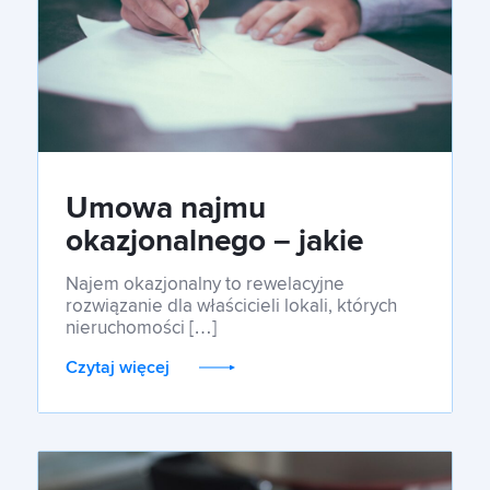
Umowa najmu
okazjonalnego – jakie
korzyści ze sobą niesie?
Najem okazjonalny to rewelacyjne
rozwiązanie dla właścicieli lokali, których
nieruchomości […]
Czytaj więcej