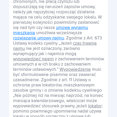
chronionych, nie płacą czynszu lub
dopuszczają się naruszeń zapisów umowy,
należy jak najszybciej rozpocząć działania
mające na celu odzyskanie swojego lokalu. W
pierwszej kolejności powinniśmy zastanowić
się nad tym czy nasza
umowa wynajmu
mieszkania
umożliwia wcześniejsze
rozwiązanie umowy najmu
. Zgodnie z Art. 673
Ustawy kodeks cywilny „Jeżeli
czas trwania
najmu
nie jest oznaczony, zarówno
wynajmujący jak i najemca mogą
wypowiedzieć najem
z zachowaniem terminów
umownych a w ich braku z zachowaniem
terminów ustawowych.”
Wypowiedzenie
musi
być sformułowane pisemnie oraz zawierać
uzasadnienie. Zgodnie z art. 11 Ustawy o
ochronie praw lokatorów, mieszkaniowym
zasobie gminy i o zmianie kodeksu cywilnego
„Nie później niż na miesiąc naprzód, na koniec
miesiąca kalendarzowego, właściciel może
wypowiedzieć stosunek prawny, jeżeli
lokator
:
pomimo pisemnego upomnienia nadal używa
lokalu w sposób sprzeczny z umową lub