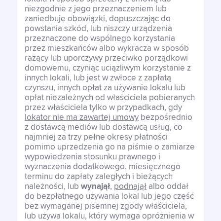
niezgodnie z jego przeznaczeniem lub
zaniedbuje obowiązki, dopuszczając do
powstania szkód, lub niszczy urządzenia
przeznaczone do wspólnego korzystania
przez mieszkańców albo wykracza w sposób
rażący lub uporczywy przeciwko porządkowi
domowemu, czyniąc uciążliwym korzystanie z
innych lokali, lub jest w zwłoce z zapłatą
czynszu, innych opłat za używanie lokalu lub
opłat niezależnych od właściciela pobieranych
przez właściciela tylko w przypadkach, gdy
lokator nie ma zawartej umowy
bezpośrednio
z dostawcą mediów lub dostawcą usług, co
najmniej za trzy pełne okresy płatności
pomimo uprzedzenia go na piśmie o zamiarze
wypowiedzenia stosunku prawnego i
wyznaczenia dodatkowego, miesięcznego
terminu do zapłaty zaległych i bieżących
należności, lub
wynajął
,
podnajął
albo oddał
do bezpłatnego używania lokal lub jego część
bez wymaganej pisemnej zgody właściciela,
lub używa lokalu, który wymaga opróżnienia w