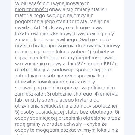
Wielu właścicieli wynajmowanych
nieruchomości
obawia się zmiany statusu
materialnego swojego najemcy lub
pogorszenia jego stanu zdrowia. Mając na
uwadze Art. 14 Ustawy o ochronie praw
lokatorów, mieszkaniowych zasobach gminy
zmianie kodeksu cywilnego „Sąd nie może
orzec o braku uprawnienia do zawarcia umowy
najmu socjalnego lokalu wobec: 1) kobiety w
ciąży, małoletniego, osoby niepełnosprawnej
w rozumieniu ustawy z dnia 27 sierpnia 1997 r.
o rehabilitacji zawodowej i społecznej oraz
zatrudnianiu osób niepełnosprawnych lub
ubezwłasnowolnionego oraz osoby
sprawującej nad nim opiekę i wspólnie z nim
zamieszkałej, 3) obłożnie chorego, 4) emeryta
lub rencisty spełniającego kryteria do
otrzymania świadczenia z pomocy społecznej,
5) osoby posiadającej status bezrobotnego, 6)
osoby spełniającej przesłanki określone przez
radę gminy w drodze uchwały – chyba że
osoby te mogą zamieszkać w innym lokalu niż