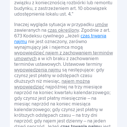
związku z koniecznością rozbiórki lub remontu
budynku, z zastrzeżeniem art. 10 obowiązek
udostępnienia lokalu ust. 4.”
Inaczej wygląda sytuacja w przypadku
umów
zawieranych na
czas określony
. Zgodnie z art.
673 Kodeksu cywilnego „Jeżeli
czas trwania
najmu
nie jest oznaczony, zarówno
wynajmujący jak i najemca mogą
wypowiedzieć najem z zachowaniem terminów
umownych
a w ich braku z zachowaniem
terminów ustawowych. Ustawowe terminy
wypowiedzenia najmu
są następujące: gdy
czynsz jest płatny w odstępach czasu
dłuższych niż miesiąc,
najem można
wypowiedzieć
najpóźniej na trzy miesiące
naprzód na koniec kwartału kalendarzowego;
gdy czynsz jest płatny miesięcznie – na
miesiąc naprzód na koniec miesiąca
kalendarzowego; gdy czynsz jest płatny w
krótszych odstępach czasu – na trzy dni
naprzód; gdy najem jest dzienny – na jeden
dzień naprzód. Jeżeli
czas trwania najmu
jest