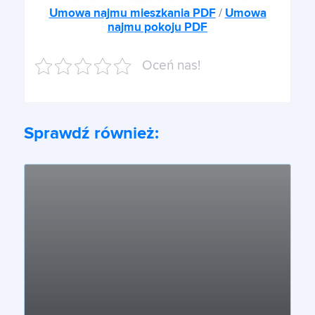
Umowa najmu mieszkania PDF
/
Umowa
najmu pokoju PDF
Oceń nas!
Sprawdź również: