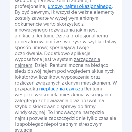
skupić się na stworzeniu rzetelnej i
profesjonalnej
umowy najmu okazjonalnego
.
By być pewnym, iż wszystkie ważne elementy
zostały zawarte w wyżej wymienionym
dokumencie warto skorzystać z
innowacyjnego rozwiązania jakim jest
aplikacja Rentumi. Dzięki profesjonalnemu
generatorowi umów stworzysz w szybki i łatwy
sposób umowę spełniającą Twoje
oczekiwania. Dodatkowo aplikacja
wyposażona jest w system
zarządzania
najmem
. Dzięki Rentumi można na bieżąco
śledzić swój najem pod względem aktualnych
lokatorów, liczników, wyposażenia oraz
rozliczeń związanych z danym mieszkaniem. W
przypadku
niepłacenia czynszu
Rentumi
wesprze właściciela mieszkania w ściąganiu
zaległego zobowiązania oraz pozwoli na
szybkie skierowanie sprawy do firmy
windykacyjnej. To innowacyjne narzędzie
najmu pozwala zaoszczędzić nie tylko czas ale
i zapobiegać niepotrzebnym stresowym
sytuacją.