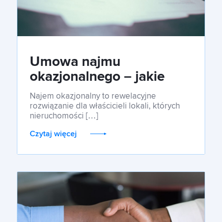
Umowa najmu
okazjonalnego – jakie
korzyści ze sobą niesie?
Najem okazjonalny to rewelacyjne
rozwiązanie dla właścicieli lokali, których
nieruchomości […]
Czytaj więcej