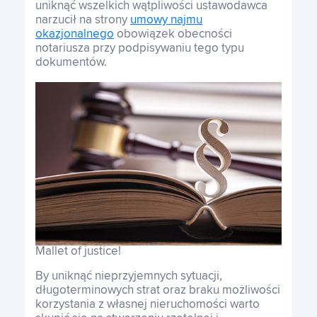
uniknąć wszelkich wątpliwości ustawodawca
narzucił na strony
umowy najmu
okazjonalnego
obowiązek obecności
notariusza przy podpisywaniu tego typu
dokumentów.
Mallet of justice!
By uniknąć nieprzyjemnych sytuacji,
długoterminowych strat oraz braku możliwości
korzystania z własnej nieruchomości warto