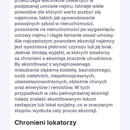
przestrzega warunków zawartych w
podpisanej umowie najmu. Istnieje wiele
powodów dla których warto pozbyć się
Franczyza
najemców, takich jak spowodowanie
poważnych szkód w nieruchomości,
pozostanie na nieruchomości po wygaśnięciu
umowy najmu i ciągłe łamanie zasad umowy.
Kontakt
Ale najczęstszym powodem eksmisji najemcy
jest opóźniona płatność czynszu lub jej brak.
Jednak istnieją wyjątki, w których lokatorzy
są chronieni a eksmisja znacznie utrudniona.
Polski
By eksmitować z wynajmowanego
mieszkania ciężarną kobietę, bezrobotnego,
osób nieletnich, niepełnosprawnych,
ubezwłasnowolnionych, obłożnie chorych
Polski
oraz emerytów i rencistów. W tych
przypadkach w celu pełnoprawnej eksmisji
należy znaleźć eksmitowanym lokum
zastępcze lub lokal socjalny, co w znaczącym
stopniu wydłuża cały proces eksmisji.
Chronieni lokatorzy