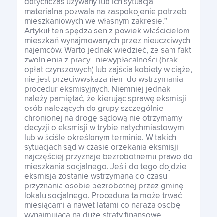
dotychczas używany lub ich sytuacja
materialna pozwala na zaspokojenie potrzeb
mieszkaniowych we własnym zakresie.”
Artykuł ten spędza sen z powiek właścicielom
mieszkań wynajmowanych przez nieuczciwych
najemców. Warto jednak wiedzieć, że sam fakt
zwolnienia z pracy i niewypłacalności (brak
opłat czynszowych) lub zajścia kobiety w ciąże,
nie jest przeciwwskazaniem do wstrzymania
procedur eksmisyjnych. Niemniej jednak
należy pamiętać, że kierując sprawę eksmisji
osób należących do grupy szczególnie
chronionej na drogę sądową nie otrzymamy
decyzji o eksmisji w trybie natychmiastowym
lub w ściśle określonym terminie. W takich
sytuacjach sąd w czasie orzekania eksmisji
najczęściej przyznaje bezrobotnemu prawo do
mieszkania socjalnego. Jeśli do tego dojdzie
eksmisja zostanie wstrzymana do czasu
przyznania osobie bezrobotnej przez gminę
lokalu socjalnego. Procedura ta może trwać
miesiącami a nawet latami co naraża osobę
wynajmującą na duże straty finansowe.