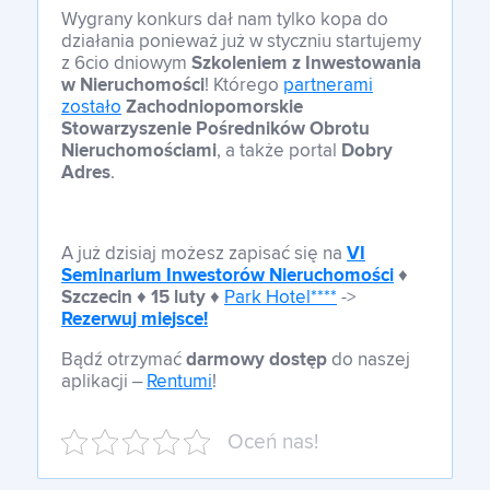
Wygrany konkurs dał nam tylko kopa do
działania ponieważ już w styczniu startujemy
z 6cio dniowym
Szkoleniem z Inwestowania
w Nieruchomości
! Którego
partnerami
zostało
Zachodniopomorskie
Stowarzyszenie Pośredników Obrotu
Nieruchomościami
, a także portal
Dobry
Adres
.
A już dzisiaj możesz zapisać się na
VI
Seminarium Inwestorów Nieruchomości
♦
Szczecin
♦
15 luty
♦
Park Hotel****
->
Rezerwuj miejsce!
Bądź otrzymać
darmowy dostęp
do naszej
aplikacji –
Rentumi
!
Oceń nas!