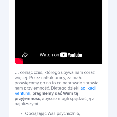
… ceniąc czas, którego ubywa nam coraz
więcej. Przez natłok pracy, za mało
poświęcamy go na to co naprawdę sprawia
nam przyjemność. Dlatego dzięki
aplikacji
Rentumi
,
pragniemy dać Wam tą
przyjemność
, abyście mogli spędzać ją z
najbliższymi.
Obciążając Was psychicznie,