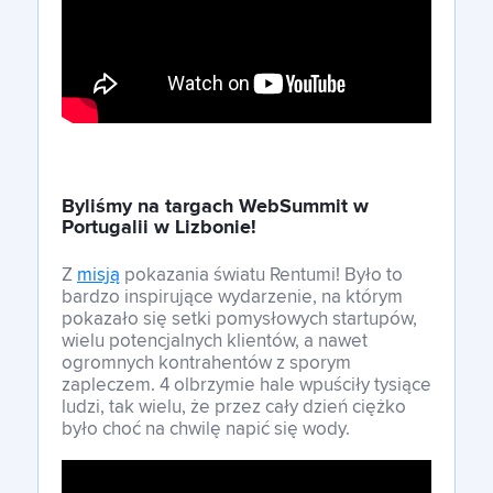
Byliśmy na targach WebSummit w
Portugalii w Lizbonie!
Z
misją
pokazania światu Rentumi! Było to
bardzo inspirujące wydarzenie, na którym
pokazało się setki pomysłowych startupów,
wielu potencjalnych klientów, a nawet
ogromnych kontrahentów z sporym
zapleczem. 4 olbrzymie hale wpuściły tysiące
ludzi, tak wielu, że przez cały dzień ciężko
było choć na chwilę napić się wody.