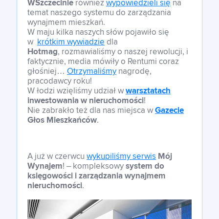
WSzczecinie
również
wypowiedzieli się
na
temat naszego systemu do zarządzania
wynajmem mieszkań.
W maju kilka naszych słów pojawiło się
w
krótkim wywiadzie
dla
Hotmag
, rozmawialiśmy o naszej rewolucji, i
faktycznie, media mówiły o Rentumi coraz
głośniej…
Otrzymaliśmy
nagrodę,
pracodawcy roku!
W łodzi wzięliśmy udział w
warsztatach
inwestowania w nieruchomości
!
Nie zabrakło też dla nas miejsca w
Gazecie
Głos Mieszkańców
.
A już w czerwcu
wykupiliśmy serwis
Mój
Wynajem
! – kompleksowy
system do
księgowości i zarządzania wynajmem
nieruchomości
.