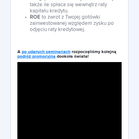
także ile spłaca się wewnątrz raty
kapitału kredytu.
ROE
to zwrot z Twojej gotówki
zainwestowanej względem zysku po
odjęciu raty kredytowej.
A
po udanych seminariach
rozpoczęliśmy kolejną
podróż promocyjną
dookoła świata!