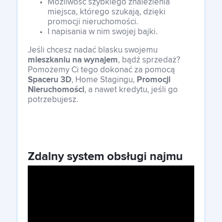
Możliwość szybkiego znalezienia
miejsca, którego szukają, dzięki
promocji nieruchomości.
I napisania w nim swojej bajki.
Jeśli chcesz nadać blasku swojemu
mieszkaniu na wynajem
, bądź sprzedaż?
Pomożemy Ci tego dokonać za pomocą
Spaceru 3D
, Home Stagingu,
Promocji
Nieruchomości
, a nawet kredytu, jeśli go
potrzebujesz.
Zdalny system obsługi najmu