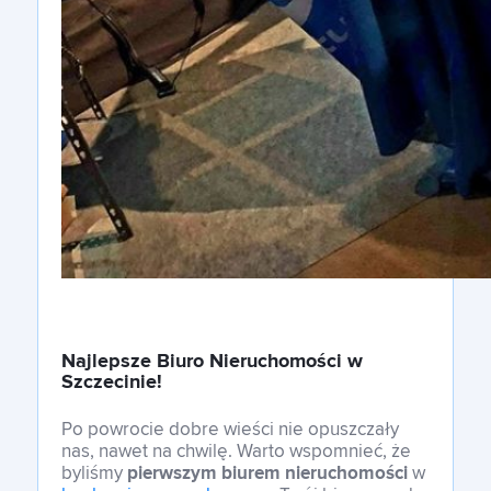
Najlepsze Biuro Nieruchomości w
Szczecinie
!
Po powrocie dobre wieści nie opuszczały
nas, nawet na chwilę. Warto wspomnieć, że
byliśmy
pierwszym biurem nieruchomości
w