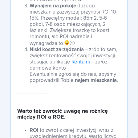
Wynajem na pokoje
dużego
mieszkania zazwyczaj przynosi ROI 10-
15%. Przeciętny model: 85m2, 5-6
pokoi, 7-8 osób mieszkających, 2
łazienki. Zwiększa troszkę to koszt
remontu, ale ROI nadrabia i
wynagradza to
🙂
Niski koszt zarządzania
– zrób to sam,
zwiększ rentowność swojej inwestycji
stosując aplikację
Rentumi
– załóż
darmowe konto
Ewentualnie zgłoś się do nas, abyśmy
poprowadzili Tobie
najem mieszkania
.
__________
Warto też zwrócić uwagę na
różnicę
między ROI a ROE
.
ROI
to zwrot z całej inwestycji wraz z
uwzględnieniem kredytu. Warto liczyć