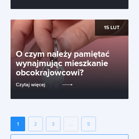
15 LUT
O czym należy pamiętać
wynajmując mieszkanie
obcokrajowcowi?
Czytaj więcej
1
2
3
…
5