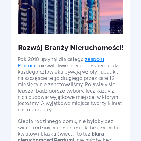
Franczyza
Kontakt
Rozwój Branży Nieruchomości!
Rok 2018 upłynął dla całego
zespołu
Rentumi
, niewątpliwie udanie. Jak na drodze,
Polski
każdego człowieka bywają wzloty i upadki,
na szczęście tego drugiego przez całe 12
miesięcy nie zanotowaliśmy. Pojawiały się
lepsze, bądź gorsze wybory, lecz każdy z
Polski
nich budował wyjątkowe miejsce, w którym
jesteśmy. A wyjątkowe miejsca tworzy klimat
nas otaczający…
Ciepła rodzinnego domu, nie byłoby bez
samej rodziny, a udanej randki bez zapachu
kwiatów i blasku świec… to też
biura
nieruchomości Rentumi
, nie byłoby bez