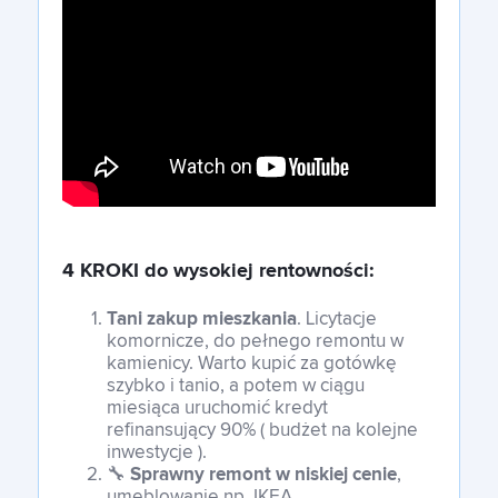
4 KROKI do wysokiej rentowności
:
Tani zakup mieszkania
. Licytacje
komornicze, do pełnego remontu w
kamienicy. Warto kupić za gotówkę
szybko i tanio, a potem w ciągu
miesiąca uruchomić kredyt
refinansujący 90% ( budżet na kolejne
inwestycje ).
🔧
Sprawny remont w niskiej cenie
,
umeblowanie np. IKEA.