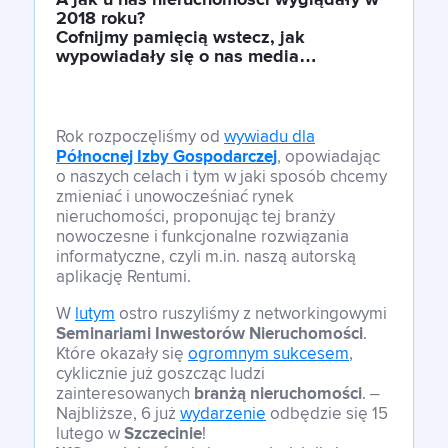
A jak u nas nieruchomości wyglądały w
2018 roku?
Cofnijmy pamięcią wstecz, jak
wypowiadały się o nas media…
Rok rozpoczęliśmy od
wywiadu dla
Północnej Izby Gospodarczej
, opowiadając
o naszych celach i tym w jaki sposób chcemy
zmieniać i unowocześniać rynek
nieruchomości, proponując tej branży
nowoczesne i funkcjonalne rozwiązania
informatyczne, czyli m.in. naszą autorską
aplikację Rentumi.
W
lutym
ostro ruszyliśmy z networkingowymi
Seminariami Inwestorów Nieruchomości
.
Które okazały się
ogromnym sukcesem
,
cyklicznie już goszcząc ludzi
zainteresowanych
branżą nieruchomości
. –
Najbliższe, 6 już
wydarzenie
odbędzie się 15
lutego w
Szczecinie
!