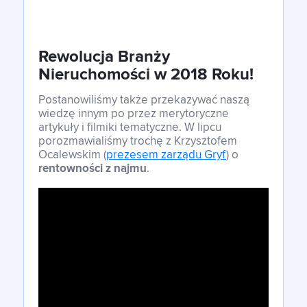
Rewolucja Branży
Nieruchomości w 2018 Roku!
Postanowiliśmy także przekazywać naszą
wiedzę innym po przez merytoryczne
artykuły i filmiki tematyczne. W lipcu
porozmawialiśmy trochę z Krzysztofem
Ocalewskim (
prezesem zarządu Gryf
) o
rentowności z najmu
.